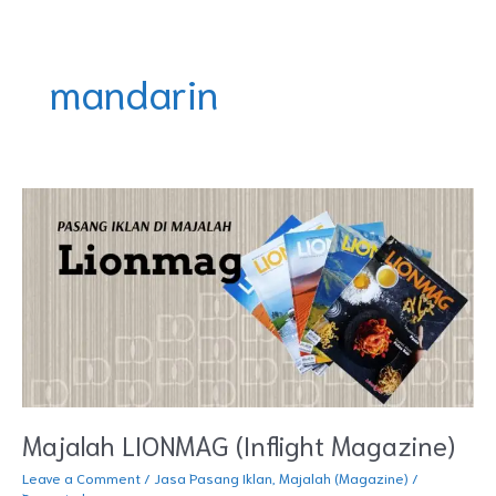
Skip
DOREMINDO
to
content
mandarin
Majalah
LIONMAG
(Inflight
Magazine)
Majalah LIONMAG (Inflight Magazine)
Leave a Comment
/
Jasa Pasang Iklan
,
Majalah (Magazine)
/