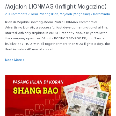
Majalah LIONMAG (Inflight Magazine)
30 Comments
/
Jasa Pasang Iklan
,
Majalah (Magazine)
/
Doremindo
Iklan di Majalah Lionmag Media Profile LIONMAG Commercial
Advertising Lion Air, a successful fast development national airline,
started with only airplane in 2000. Presently, about 12 years later,
the company operates 81 units BOEING 737-900 ER, and 2 units
BOEING 747-400, with all together more than 600 flights a day. The
fleet includes 40 new planes of
Read More »
Iklan
di
Koran
Shangbao