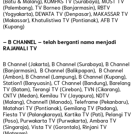
(Batu & Malang), KOMPAS TV (Surabaya), MOST TV
(Palembang), TV Borneo (Banjarmasin), RBTV
(Yogyakarta), DEWATA TV (Denpasar), MAKASSAR TV
(Makassar), Khatulistiwa TV (Pontianak), AFB TV
(Kupang)
– B CHANNEL – telah berganti nama menjadi
RAJAWALI TV
B Channel (Jakarta), B Channel (Surabaya), B Channel
(Banjarmasin), B Channel (Balikpapan), B Channel
(Ambon), B Channel (Lampung), B Channel (Kupang),
Station1 (Banyuasin), CT Channel (Bandung), Barelang
TV (Batam), Terangi TV (Cirebon), TVN (Cikarang),
CNTV (Medan), Kemilau TV (Jayapura), NDTV
(Malang), Channel1 (Manado), Teleframe (Pekanbaru),
Matahari TV (Pontianak), Gemilang TV (Padang),
Fiesta TV (Palangkaraya), Kartika TV (Pati), Pelangi TV
(Poso), Purwakarta TV (Purwakarta), Ambara TV
(Singaraja), Vista TV (Gorontalo), Rinjani TV
(Mataram)