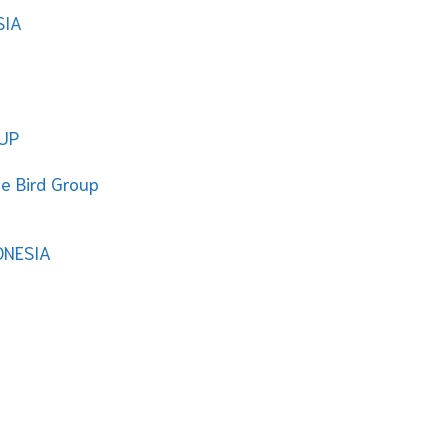
SIA
OUP
ue Bird Group
ONESIA