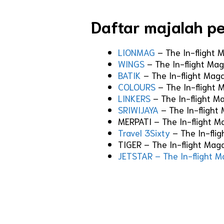
Daftar majalah pe
LIONMAG
– The In-flight 
WINGS
– The In-flight Ma
BATIK
– The In-flight Mag
COLOURS
– The In-flight
LINKERS
– The In-flight M
SRIWIJAYA
– The In-flight
MERPATI – The In-flight 
Travel 3Sixty
– The In-fli
TIGER – The In-flight Ma
JETSTAR – The In-flight 