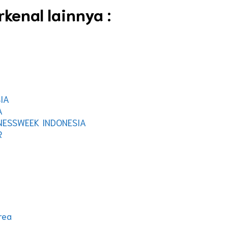
kenal lainnya :
IA
A
NESSWEEK INDONESIA
R
rea