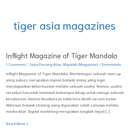
Skip
DOREMINDO
to
content
tiger asia magazines
Inflight Magazine of Tiger Mandala
Inflight
Magazine
1 Comment
/
Jasa Pasang Iklan
,
Majalah (Magazine)
/
Doremindo
of
Tiger
Inflight Magazine of Tiger Mandala Membangun sebuah start up
Mandala
yang sukses merupakan impian banyak orang yang ingin
mendapatkan keberhasilan melalui sebuah usaha. Namun, usaha
tersebut haruslah melewati beberapa tahap untuk menuju sebuah
kesuksesan, karena kesuksesan tidak bisa diraih secara instan.
Akhirnya, banyak strategi yang digunakan salah satunya melalui
media iklan. Digital marketing merupakan langkah tepat […]
Read More »