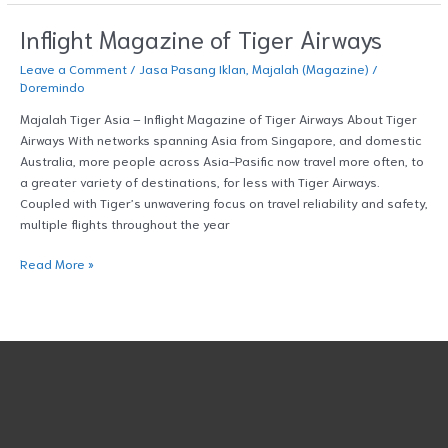
Inflight Magazine of Tiger Airways
Inflight
Magazine
Leave a Comment
/
Jasa Pasang Iklan
,
Majalah (Magazine)
/
of
Doremindo
Tiger
Airways
Majalah Tiger Asia – Inflight Magazine of Tiger Airways About Tiger
Airways With networks spanning Asia from Singapore, and domestic
Australia, more people across Asia-Pasific now travel more often, to
a greater variety of destinations, for less with Tiger Airways.
Coupled with Tiger’s unwavering focus on travel reliability and safety,
multiple flights throughout the year
Read More »