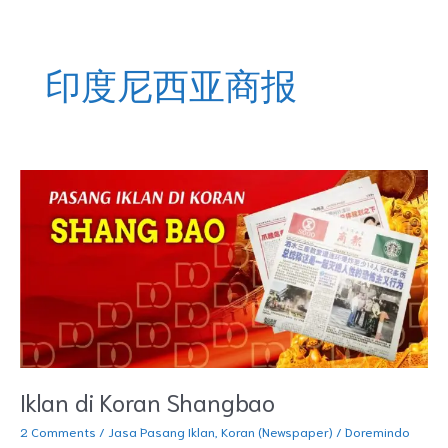
Skip
DOREMINDO
to
content
印度尼西亚商报
Iklan
di
Koran
Shangbao
Iklan di Koran Shangbao
2 Comments
/
Jasa Pasang Iklan
,
Koran (Newspaper)
/
Doremindo