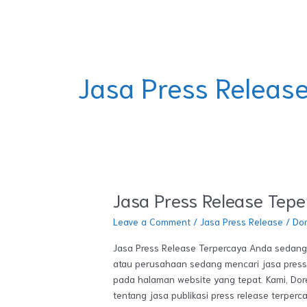
Skip
DOREMINDO
to
content
Jasa Press Releas
Jasa Press Release Tep
Jasa
Press
Leave a Comment
/
Jasa Press Release
/
Do
Release
Tepercaya
Jasa Press Release Terpercaya Anda sedang
atau perusahaan sedang mencari jasa press
pada halaman website yang tepat. Kami, Do
tentang jasa publikasi press release terperca