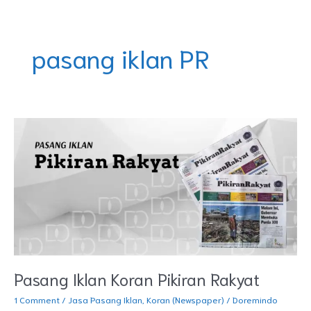
Skip
DOREMINDO
to
content
pasang iklan PR
Pasang
Iklan
Koran
Pikiran
Rakyat
Pasang Iklan Koran Pikiran Rakyat
1 Comment
/
Jasa Pasang Iklan
,
Koran (Newspaper)
/
Doremindo