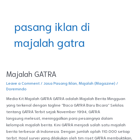
Skip
DOREMINDO
to
content
pasang iklan di
majalah gatra
Majalah GATRA
Majalah
GATRA
Leave a Comment
/
Jasa Pasang Iklan
,
Majalah (Magazine)
/
Doremindo
Media Kit Majalah GATRA GATRA adalah Majalah Berita Mingguan
yang terkenal dengan tagline “Baca GATRA Baru Bicara“ Sekilas
tentang GATRA Terbit sejak November 1994, GATRA
langsung melesat, meninggalkan para pesaingnya dalam
kelompok majalah berita. Kini GATRA menjadi salah satu majalah
berita terbesar di Indonesia. Dengan jumlah oplah 110.000 setiap
terbit. Hasil survei yang dilakukan oleh tim riset GATRA membuktikan,