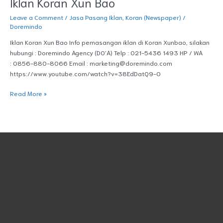
Iklan Koran Xun Bao
Leave a Comment
/
Jasa Pasang Iklan
,
Koran (Newspaper)
/
Doremindo
Iklan Koran Xun Bao Info pemasangan iklan di Koran Xunbao, silakan
hubungi : Doremindo Agency (DO’A) Telp : 021-5436 1493 HP / WA
: 0856-880-8066 Email : marketing@doremindo.com
https://www.youtube.com/watch?v=38EdDatQ9-0
Read More »