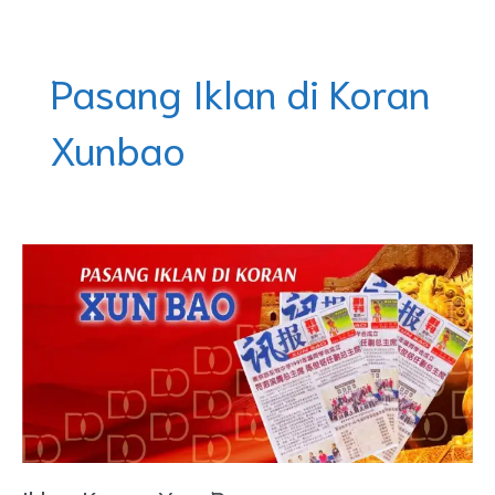
Skip
DOREMINDO
to
content
Pasang Iklan di Koran
Xunbao
Iklan
Koran
Xun
Bao