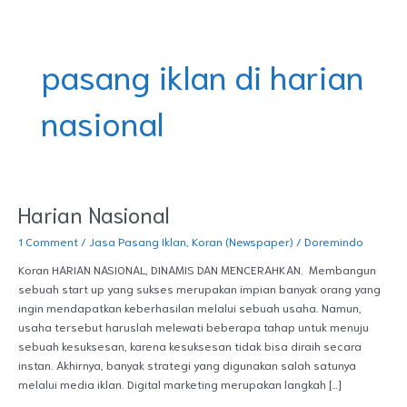
Skip
DOREMINDO
to
content
pasang iklan di harian
nasional
Harian Nasional
Harian
Nasional
1 Comment
/
Jasa Pasang Iklan
,
Koran (Newspaper)
/
Doremindo
Koran HARIAN NASIONAL, DINAMIS DAN MENCERAHKAN. Membangun
sebuah start up yang sukses merupakan impian banyak orang yang
ingin mendapatkan keberhasilan melalui sebuah usaha. Namun,
usaha tersebut haruslah melewati beberapa tahap untuk menuju
sebuah kesuksesan, karena kesuksesan tidak bisa diraih secara
instan. Akhirnya, banyak strategi yang digunakan salah satunya
melalui media iklan. Digital marketing merupakan langkah […]