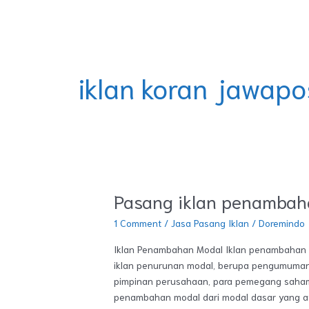
Skip
DOREMINDO
to
content
iklan koran jawapo
Pasang iklan penambah
Pasang
iklan
1 Comment
/
Jasa Pasang Iklan
/
Doremindo
penambahan
modal
Iklan Penambahan Modal Iklan penambahan m
iklan penurunan modal, berupa pengumuman 
pimpinan perusahaan, para pemegang saham 
penambahan modal dari modal dasar yang aw