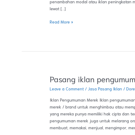
penambahan modal atau iklan peningkatan m
lewat […]
Read More »
Pasang iklan pengumu
Pasang
iklan
Leave a Comment
/
Jasa Pasang Iklan
/
Dor
pengumuman
merek
Iklan Pengumuman Merek Iklan pengumuman 
merek / brand untuk menghimbau atau memp
yang mereka punya memiliki hak cipta dan terd
pengumuman merek juga untuk melarang oran
membuat, memakai, menjual, mengimpor, me