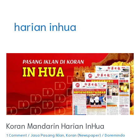
Skip
DOREMINDO
to
content
harian inhua
Koran
Mandarin
Harian
InHua
Koran Mandarin Harian InHua
1 Comment
/
Jasa Pasang Iklan
,
Koran (Newspaper)
/
Doremindo