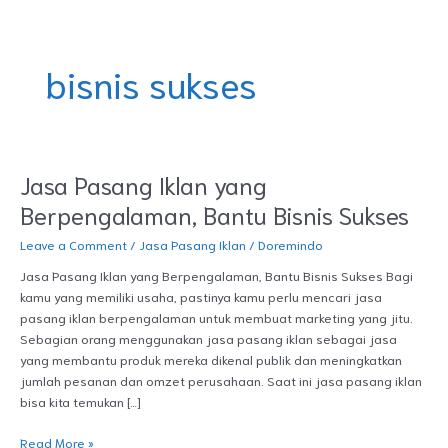
Skip
DOREMINDO
to
content
bisnis sukses
Jasa Pasang Iklan yang
Jasa
Pasang
Berpengalaman, Bantu Bisnis Sukses
Iklan
yang
Leave a Comment
/
Jasa Pasang Iklan
/
Doremindo
Berpengalaman,
Jasa Pasang Iklan yang Berpengalaman, Bantu Bisnis Sukses Bagi
Bantu
kamu yang memiliki usaha, pastinya kamu perlu mencari jasa
Bisnis
pasang iklan berpengalaman untuk membuat marketing yang jitu.
Sukses
Sebagian orang menggunakan jasa pasang iklan sebagai jasa
yang membantu produk mereka dikenal publik dan meningkatkan
jumlah pesanan dan omzet perusahaan. Saat ini jasa pasang iklan
bisa kita temukan […]
Read More »